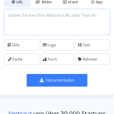
URL
Bilder
vCard
App
Stile
Logo
Text
Farbe
Form
Rahmen
Herunterladen
Vertraut
von über 30.000 Startups