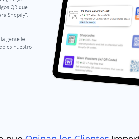
digos QR que
ra Shopify".
la gente le
ido es nuestro
o que
Opinan los Clientes
Impor