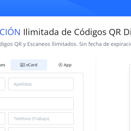
CIÓN
Ilimitada de Códigos QR D
digos QR y Escaneos Ilimitados. Sin fecha de expiraci
nes
vCard
App