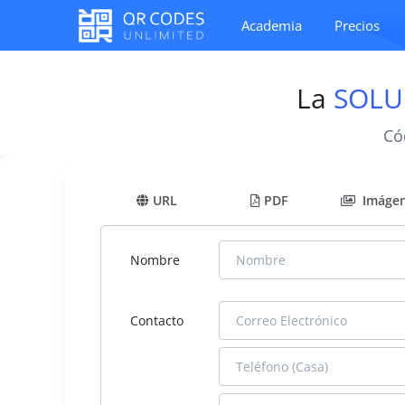
Academia
Precios
La
SOLU
Có
URL
PDF
Imáge
Nombre
Contacto