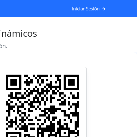
Iniciar Sesión
inámicos
ón.