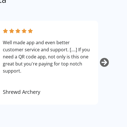
fantas
Well made app and even better
can cu
customer service and support. [....] If you
use. I
need a QR code app, not only is this one
art.
great but you're paying for top notch
support.
Shrewd Archery
Kurti