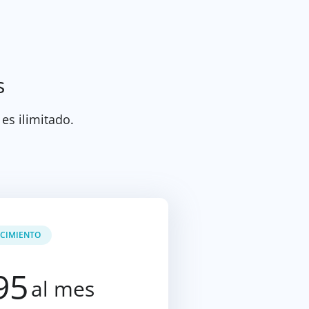
s
 es ilimitado.
CIMIENTO
95
al mes