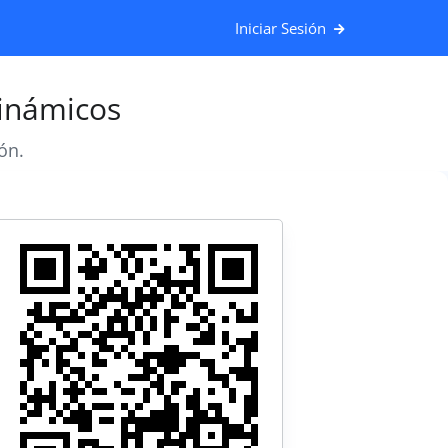
Iniciar Sesión
inámicos
ón.