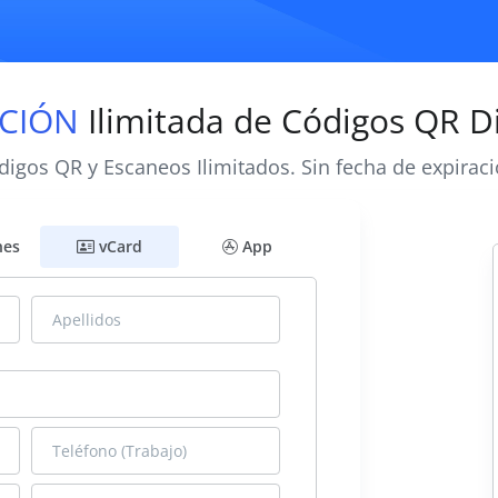
CIÓN
Ilimitada de Códigos QR D
digos QR y Escaneos Ilimitados. Sin fecha de expiraci
nes
vCard
App