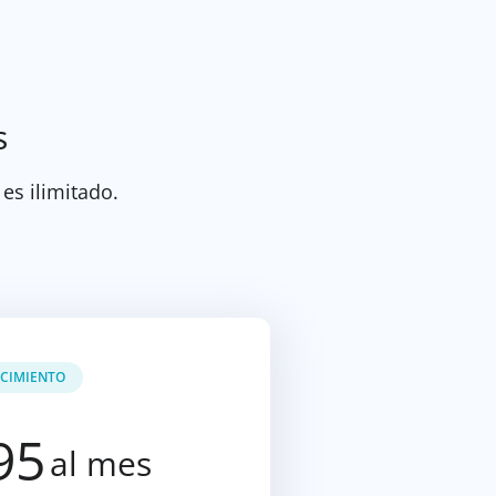
s
 es ilimitado.
CIMIENTO
95
al mes