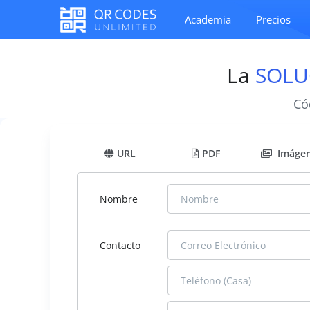
Academia
Precios
La
SOLU
Có
URL
PDF
Imáge
Nombre
Contacto