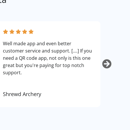
fantas
Well made app and even better
can cu
customer service and support. [....] If you
use. I
need a QR code app, not only is this one
art.
great but you're paying for top notch
support.
Shrewd Archery
Kurti