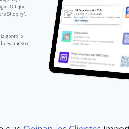
digos QR que
ra Shopify".
la gente le
ido es nuestro
o que
Opinan los Clientes
Impor