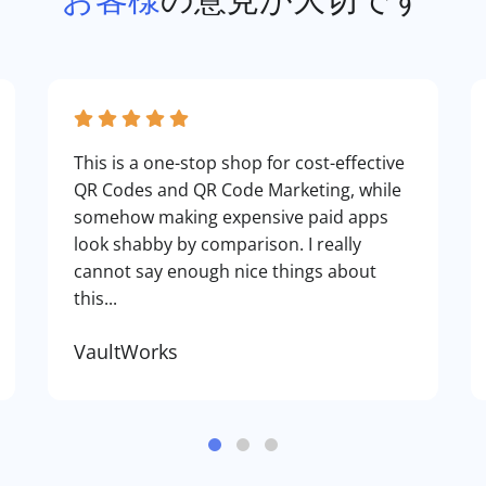
This is a one-stop shop for cost-effective
QR Codes and QR Code Marketing, while
somehow making expensive paid apps
look shabby by comparison. I really
cannot say enough nice things about
this...
VaultWorks