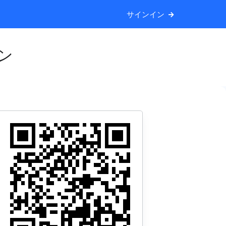
サインイン
ン
。