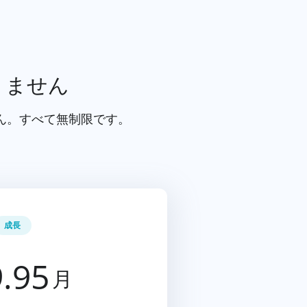
りません
ん。すべて無制限です。
成長
.95
月