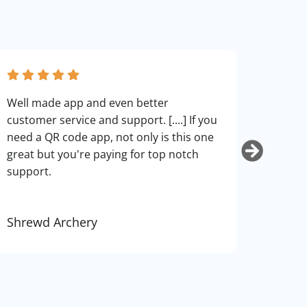
fantas
Well made app and even better
can cu
customer service and support. [....] If you
use. I
need a QR code app, not only is this one
art.
great but you're paying for top notch
support.
Shrewd Archery
Kurti