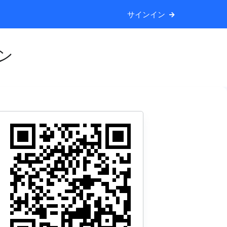
サインイン
ン
。