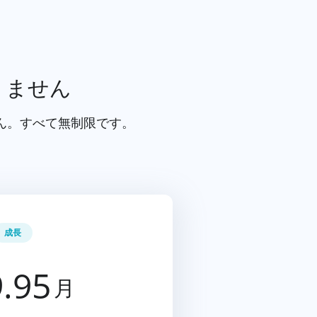
りません
ん。すべて無制限です。
成長
.95
月