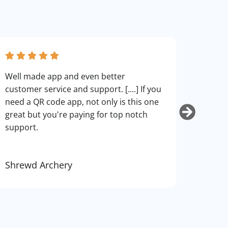
fantas
Well made app and even better
can cu
customer service and support. [....] If you
use. I
need a QR code app, not only is this one
art.
great but you're paying for top notch
support.
Shrewd Archery
Kurti