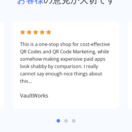
This is a one-stop shop for cost-effective
QR Codes and QR Code Marketing, while
somehow making expensive paid apps
look shabby by comparison. I really
cannot say enough nice things about
this...
VaultWorks