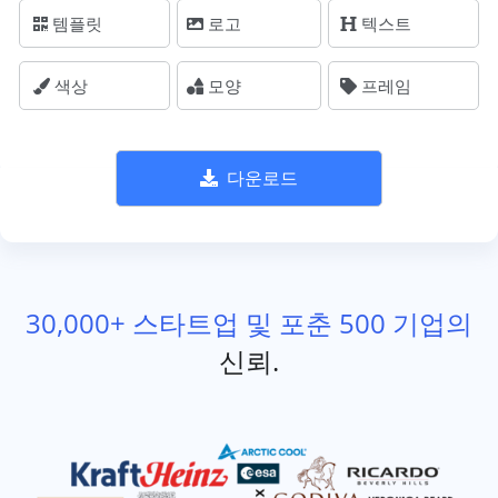
템플릿
로고
텍스트
색상
모양
프레임
다운로드
30,000+ 스타트업 및 포춘 500 기업의
신뢰.