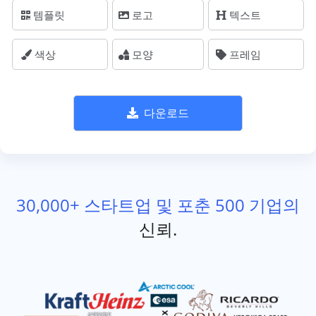
템플릿
로고
텍스트
색상
모양
프레임
다운로드
30,000+ 스타트업 및 포춘 500 기업의
신뢰.