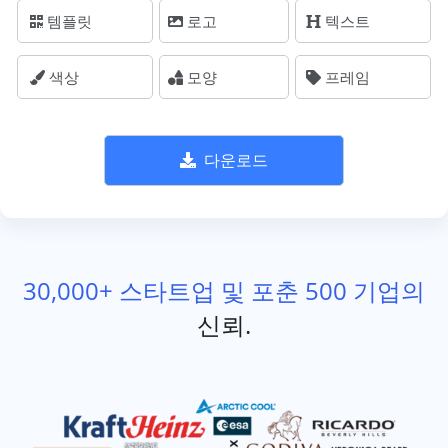
템플릿
로고
텍스트
색상
모양
프레임
다운로드
30,000+ 스타트업 및 포춘 500 기업의
신뢰.