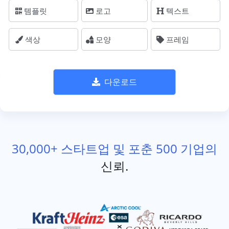
템플릿
로고
텍스트
색상
모양
프레임
다운로드
30,000+ 스타트업 및 포춘 500 기업의
신뢰.