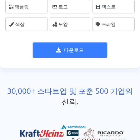
템플릿
로고
텍스트
색상
모양
프레임
다운로드
30,000+ 스타트업 및 포춘 500 기업의
신뢰.