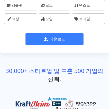
템플릿
로고
텍스트
색상
모양
프레임
다운로드
30,000+ 스타트업 및 포춘 500 기업의
신뢰.