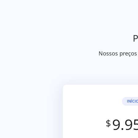
P
Nossos preços 
INÍCI
9.9
$