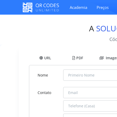
Academia
Preços
A
SOLU
Cód
URL
PDF
Image
Nome
Contato