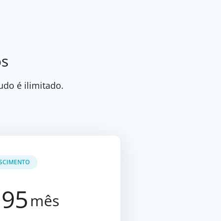
os
do é ilimitado.
SCIMENTO
.95
mês