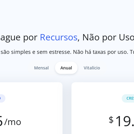
ague por
Recursos
, Não por Us
são simples e sem estresse. Não há taxas por uso. Tu
Mensal
Anual
Vitalício
O
CRE
5
19
$
/mo