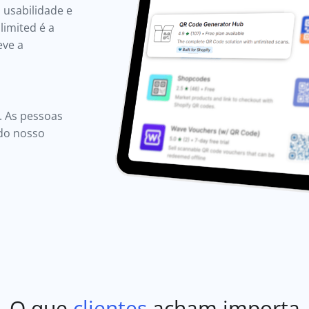
 usabilidade e
imited é a
eve a
s. As pessoas
ido nosso
O que
clientes
acham importa