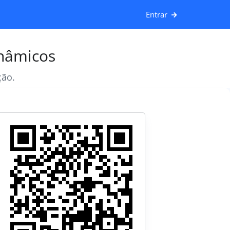
Entrar
inâmicos
ção.