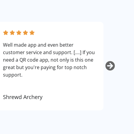
fantas
Well made app and even better
can cu
customer service and support. [....] If you
use. I
need a QR code app, not only is this one
art.
great but you're paying for top notch
support.
Shrewd Archery
Kurti