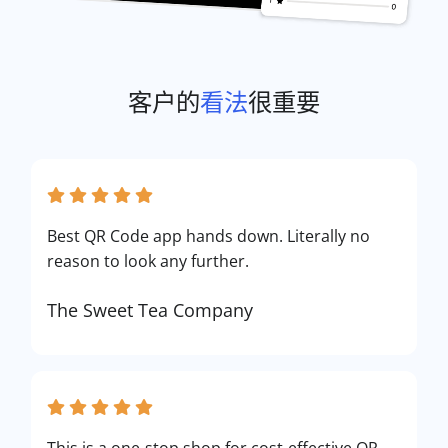
客户的
看法
很重要
Best QR Code app hands down. Literally no
reason to look any further.
The Sweet Tea Company