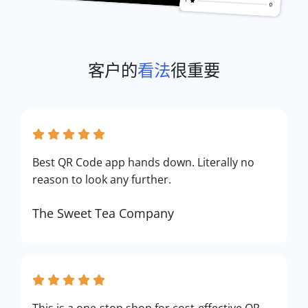
客户的
看法
很重要
Best QR Code app hands down. Literally no
reason to look any further.
The Sweet Tea Company