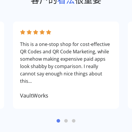
This is a one-stop shop for cost-effective
QR Codes and QR Code Marketing, while
somehow making expensive paid apps
look shabby by comparison. I really
cannot say enough nice things about
this...
VaultWorks