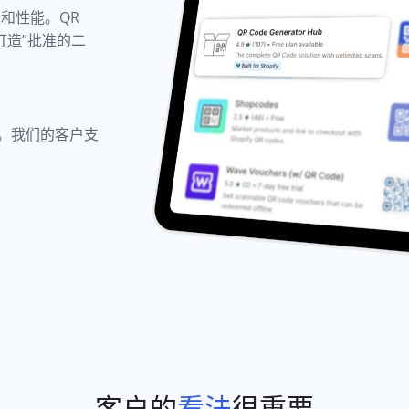
性和性能。QR
fy 打造”批准的二
性。我们的客户支
客户的
看法
很重要