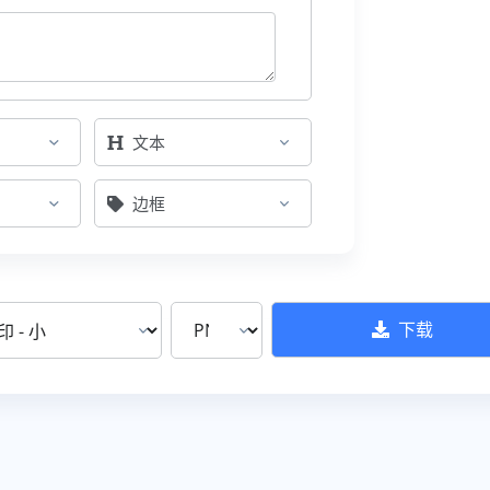
文本
边框
下载