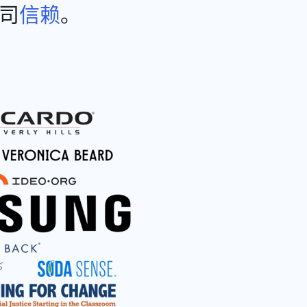
公司
信赖
。