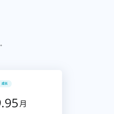
制。
成长
.95
月