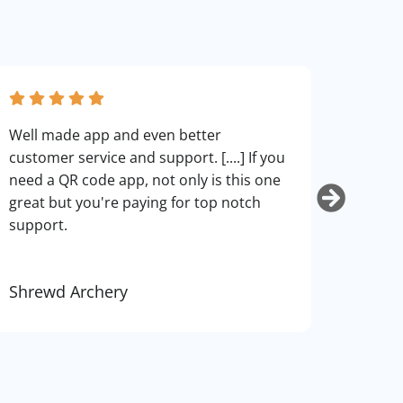
fantas
Well made app and even better
can cu
customer service and support. [....] If you
use. I
need a QR code app, not only is this one
art.
great but you're paying for top notch
support.
Shrewd Archery
Kurti