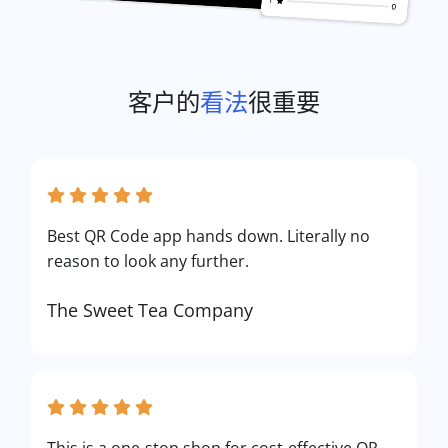
客户的
看法
很重要
Best QR Code app hands down. Literally no
reason to look any further.
The Sweet Tea Company