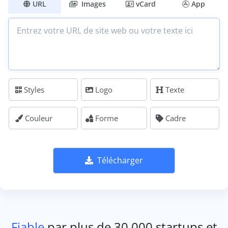
URL
Images
vCard
App
Styles
Logo
Texte
Couleur
Forme
Cadre
Télécharger
Fiable
par plus de 30 000 startups et