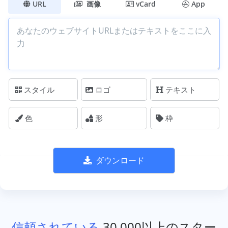
URL
画像
vCard
App
スタイル
ロゴ
テキスト
色
形
枠
ダウンロード
信頼されている
30,000以上のスター