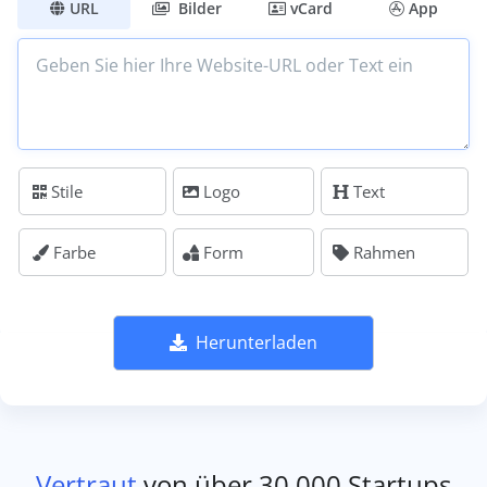
URL
Bilder
vCard
App
Stile
Logo
Text
Farbe
Form
Rahmen
Herunterladen
Vertraut
von über 30.000 Startups