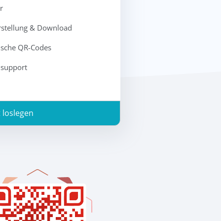
r
rstellung & Download
ische QR-Codes
nsupport
t loslegen