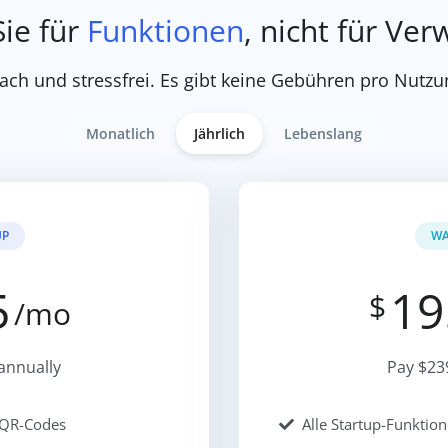
ie für
Funktionen
, nicht für V
ach und stressfrei. Es gibt keine Gebühren pro Nutzun
Monatlich
Jährlich
Lebenslang
UP
WA
5
19
$
/mo
annually
Pay $23
 QR-Codes
Alle Startup-Funktio