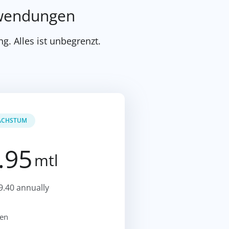
erwendungen
g. Alles ist unbegrenzt.
CHSTUM
.95
mtl
9.40 annually
nen