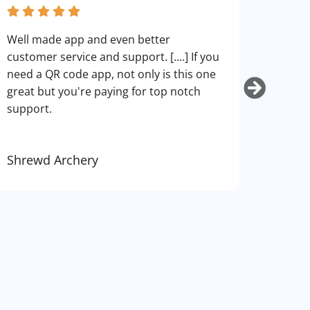
fantas
Well made app and even better
can cu
customer service and support. [....] If you
use. I
need a QR code app, not only is this one
art.
great but you're paying for top notch
support.
Shrewd Archery
Kurti