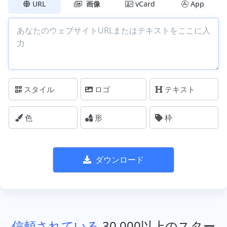
URL
画像
vCard
App
スタイル
ロゴ
テキスト
色
形
枠
ダウンロード
信頼されている
30,000以上のスター