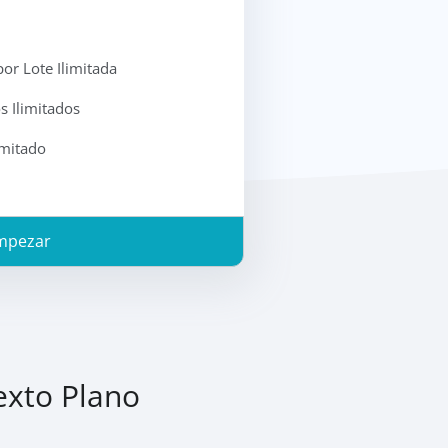
or Lote Ilimitada
s Ilimitados
imitado
mpezar
exto Plano