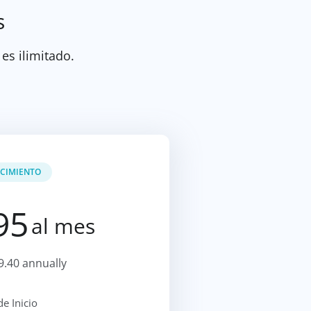
s
 es ilimitado.
CIMIENTO
95
al mes
9.40 annually
e Inicio