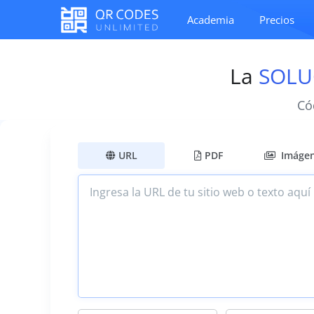
Academia
Precios
La
SOLU
Có
URL
PDF
Imáge