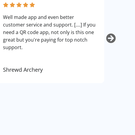
fantas
Well made app and even better
can cu
customer service and support. [....] If you
use. I
need a QR code app, not only is this one
art.
great but you're paying for top notch
support.
Shrewd Archery
Kurti