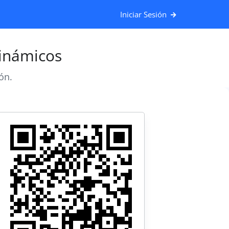
Iniciar Sesión
inámicos
ón.