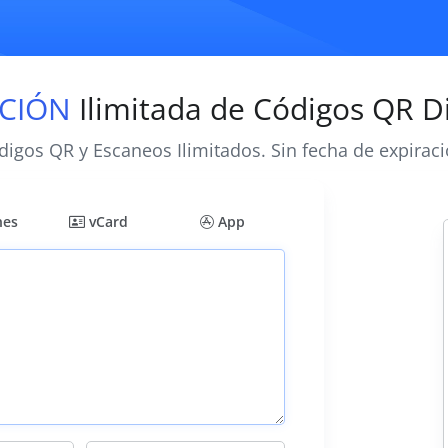
CIÓN
Ilimitada de Códigos QR D
digos QR y Escaneos Ilimitados. Sin fecha de expiraci
nes
vCard
App