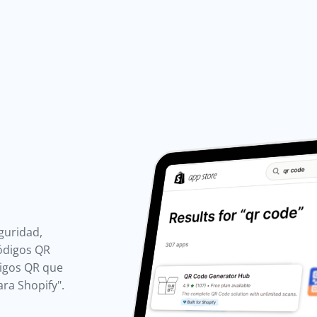
guridad,
Códigos QR
digos QR que
ra Shopify".