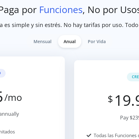
Paga por
Funciones
, No por Uso
a es simple y sin estrés. No hay tarifas por uso. Todo
Mensual
Anual
Por Vida
O
CRE
5
19.
/mo
$
annually
Pay $23
mitados
Todas las Funciones d