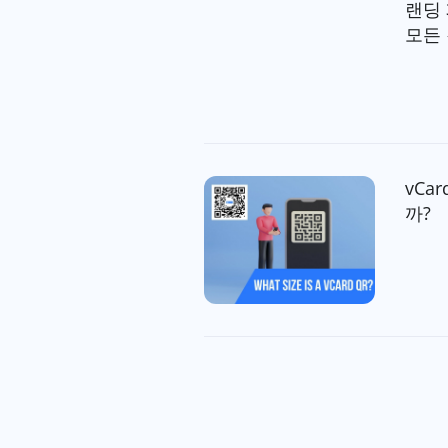
랜딩
모든
vCa
까?