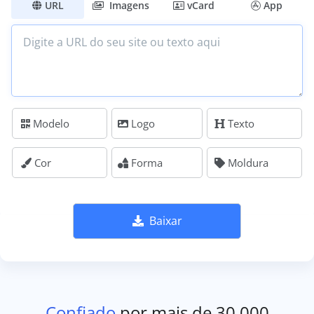
URL
Imagens
vCard
App
Modelo
Logo
Texto
Cor
Forma
Moldura
Baixar
Confiado
por mais de 30.000