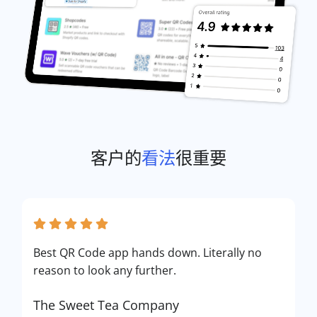
客户的
看法
很重要
Best QR Code app hands down. Literally no
reason to look any further.
The Sweet Tea Company