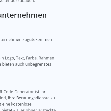
k weiter auszubauen.
sunternehmen
sunternehmen zugutekommen
ein Logo, Text, Farbe, Rahmen
ie bieten auch unbegrenztes
-Code-Generator ist Ihr
sind, Ihre Beratungsdienste zu
t eine kostenlose,
ietet – alles ohne versteckte