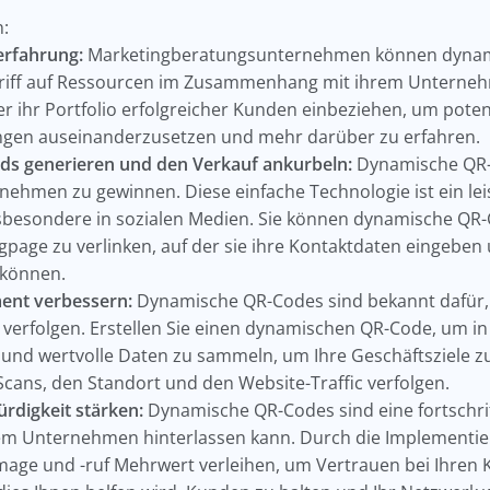
n:
rfahrung:
Marketingberatungsunternehmen können dynam
riff auf Ressourcen im Zusammenhang mit ihrem Unternehm
r ihr Portfolio erfolgreicher Kunden einbeziehen, um pote
tungen auseinanderzusetzen und mehr darüber zu erfahren.
ads generieren und den Verkauf ankurbeln:
Dynamische QR-
nehmen zu gewinnen. Diese einfache Technologie ist ein l
sbesondere in sozialen Medien. Sie können dynamische QR
gpage zu verlinken, auf der sie ihre Kontaktdaten eingeben 
 können.
ent verbessern:
Dynamische QR-Codes sind bekannt dafür, 
rfolgen. Erstellen Sie einen dynamischen QR-Code, um in E
d wertvolle Daten zu sammeln, um Ihre Geschäftsziele zu 
Scans, den Standort und den Website-Traffic verfolgen.
digkeit stärken:
Dynamische QR-Codes sind eine fortschrit
hrem Unternehmen hinterlassen kann. Durch die Implement
age und -ruf Mehrwert verleihen, um Vertrauen bei Ihren