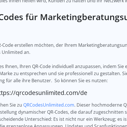
 dies Ihnen helfen wird, Kunden zu halten und Ihr Netzwer
Codes für Marketingberatung
R-Code erstellen möchten, der Ihrem Marketingberatung
s Unlimited an.
s Ihnen, Ihren QR-Code individuell anzupassen, indem Sie 
arke zu entsprechen und sie professionell zu gestalten. S
g für alle ihre Benutzer. So können Sie es nutzen:
https://qrcodesunlimited.com/de
ehen Sie zu
QRCodesUnlimited.com
. Dieser hochmoderne QR
Erstellung dynamischer QR-Codes, die darauf zugeschnitten 
scheidende Unterschied: Es ist nicht nur ein Werkzeug; es is
die grenzenlose Anpassungen, Updates und Scanfunktionen b