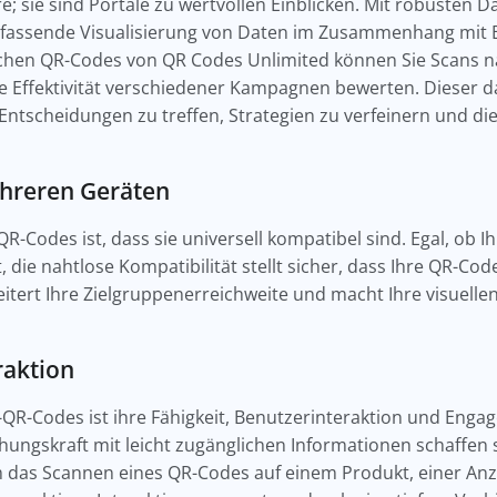
e; sie sind Portale zu wertvollen Einblicken. Mit robusten 
mfassende Visualisierung von Daten im Zusammenhang mit 
chen QR-Codes von QR Codes Unlimited können Sie Scans n
e Effektivität verschiedener Kampagnen bewerten. Dieser d
 Entscheidungen zu treffen, Strategien zu verfeinern und d
ehreren Geräten
-Codes ist, dass sie universell kompatibel sind. Egal, ob I
die nahtlose Kompatibilität stellt sicher, dass Ihre QR-Code
weitert Ihre Zielgruppenerreichweite und macht Ihre visuell
raktion
d-QR-Codes ist ihre Fähigkeit, Benutzerinteraktion und Eng
hungskraft mit leicht zugänglichen Informationen schaffen s
 um das Scannen eines QR-Codes auf einem Produkt, einer A