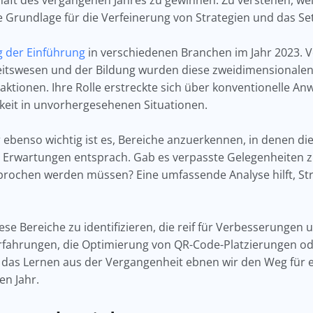
haft des vergangenen Jahres zu gewinnen. Zu verstehen, we
ide Grundlage für die Verfeinerung von Strategien und das Se
g der Einführung
in verschiedenen Branchen im Jahr 2023. 
eitswesen und der Bildung wurden diese zweidimensionalen
aktionen. Ihre Rolle erstreckte sich über konventionelle A
keit in unvorhergesehenen Situationen.
ber ebenso wichtig ist es, Bereiche anzuerkennen, in denen 
n Erwartungen entsprach. Gab es verpasste Gelegenheiten
rochen werden müssen? Eine umfassende Analyse hilft, Stra
iese Bereiche zu identifizieren, die reif für Verbesserunge
rfahrungen, die Optimierung von QR-Code-Platzierungen ode
s Lernen aus der Vergangenheit ebnen wir den Weg für ei
en Jahr.