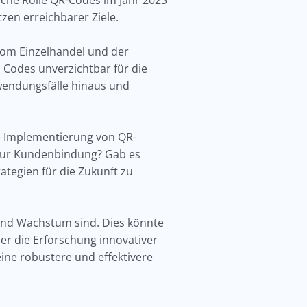
lche Rolle QR-Codes im Jahr 2023
tzen erreichbarer Ziele.
Vom Einzelhandel und der
 Codes unverzichtbar für die
nwendungsfälle hinaus und
die Implementierung von QR-
 zur Kundenbindung? Gab es
tegien für die Zukunft zu
n und Wachstum sind. Dies könnte
r die Erforschung innovativer
ne robustere und effektivere