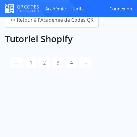
Académie
Tarifs
Connexion
<< Retour à l'Académie de Codes QR
Tutoriel Shopify
←
1
2
3
4
→