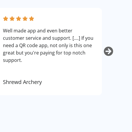
fantas
Well made app and even better
can cu
customer service and support. [....] If you
use. I
need a QR code app, not only is this one
art.
great but you're paying for top notch
support.
Shrewd Archery
Kurti