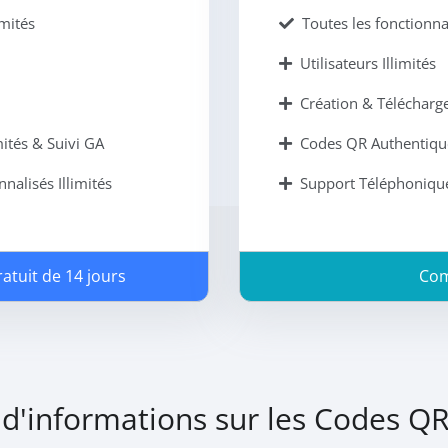
mités
Toutes les fonctionn
Utilisateurs Illimités
Création & Télécharge
ités & Suivi GA
Codes QR Authentique
alisés Illimités
Support Téléphonique 
atuit de 14 jours
Co
 d'informations sur les Codes Q