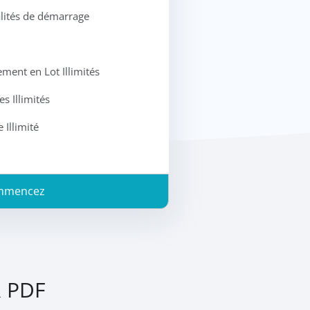
alités de démarrage
ment en Lot Illimités
s Illimités
Illimité
mmencez
R PDF