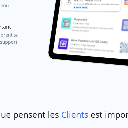
tenu
rtant
dorent sa
e support
que pensent les
Clients
est impor