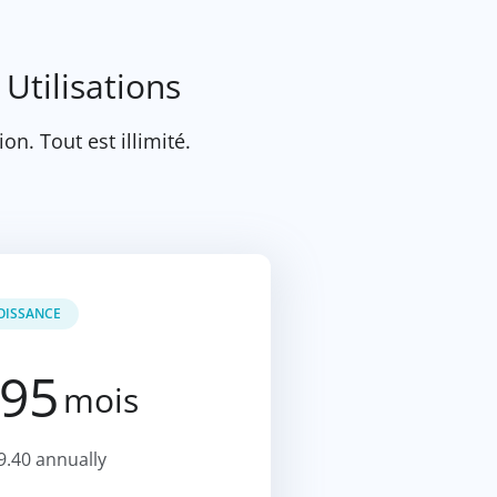
 Utilisations
ion. Tout est illimité.
OISSANCE
.95
mois
9.40 annually