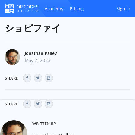
Academy
Pricing
Sign In
ショピファイ
Jonathan Palley
May 7, 2023
SHARE
SHARE
WRITTEN BY