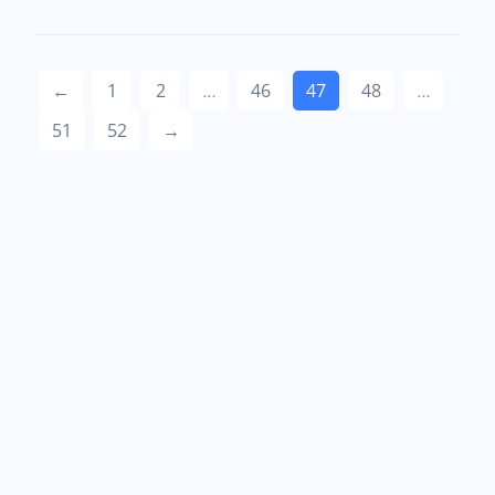
←
1
2
…
46
47
48
…
51
52
→