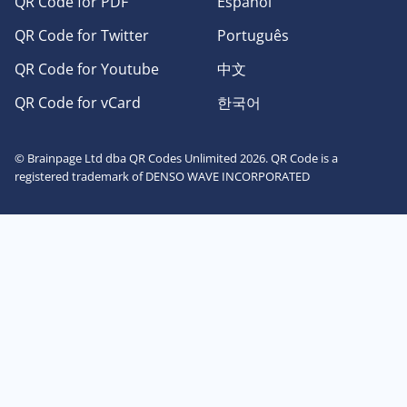
QR Code for PDF
Español
QR Code for Twitter
Português
QR Code for Youtube
中文
QR Code for vCard
한국어
© Brainpage Ltd dba QR Codes Unlimited 2026. QR Code is a
registered trademark of DENSO WAVE INCORPORATED