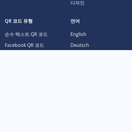
디자인
QR 코드 유형
언어
순수 텍스트 QR 코드
English
Facebook QR 코드
Deutsch
이미지 QR 코드
Français
Instagram QR 코드
日本語
PDF QR 코드
Español
Twitter QR 코드
Português
Youtube QR 코드
中文
vCard QR 코드
한국어
© Brainpage Ltd dba QR Codes Unlimited 2026. QR 코드는 DENSO