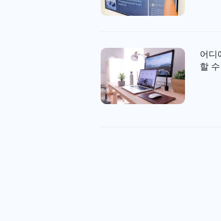
어디
할 수