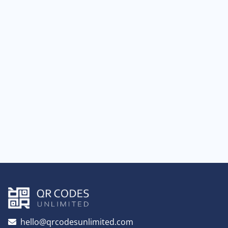
hello@qrcodesunlimited.com