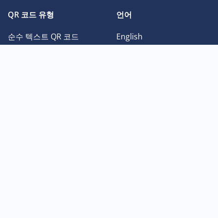
QR 코드 유형
언어
순수 텍스트 QR 코드
English
Facebook QR 코드
Deutsch
이미지 QR 코드
Français
Instagram QR 코드
日本語
PDF QR 코드
Español
Twitter QR 코드
Português
Youtube QR 코드
中文
vCard QR 코드
한국어
© Brainpage Ltd dba QR Codes Unlimited 2026. QR 코드는 DENSO
WAVE INCORPORATED의 등록 상표입니다.