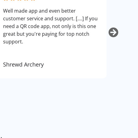
fantas
Well made app and even better
can cu
customer service and support. [....] If you
use. I
need a QR code app, not only is this one
art.
great but you're paying for top notch
support.
Shrewd Archery
Kurti