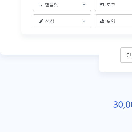
템플릿
로고
색상
모양
30,