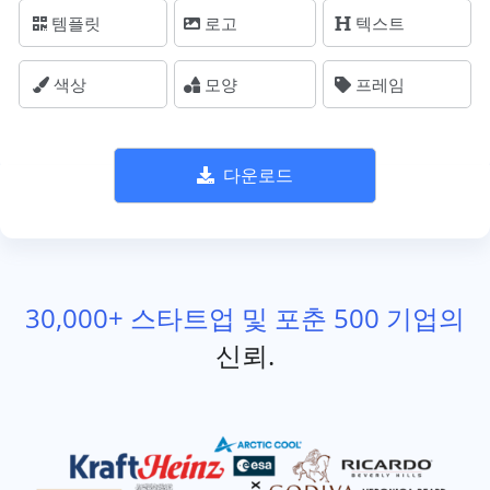
템플릿
로고
텍스트
색상
모양
프레임
다운로드
30,000+ 스타트업 및 포춘 500 기업의
신뢰.