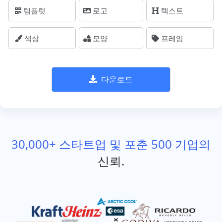
템플릿
로고
텍스트
색상
모양
프레임
다운로드
30,000+ 스타트업 및 포춘 500 기업의
신뢰.