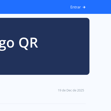
Entrar
igo QR
19 de Dec de 2025