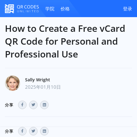
学院
价格
登录
How to Create a Free vCard
QR Code for Personal and
Professional Use
Sally Wright
2025年01月10日
分享
分享