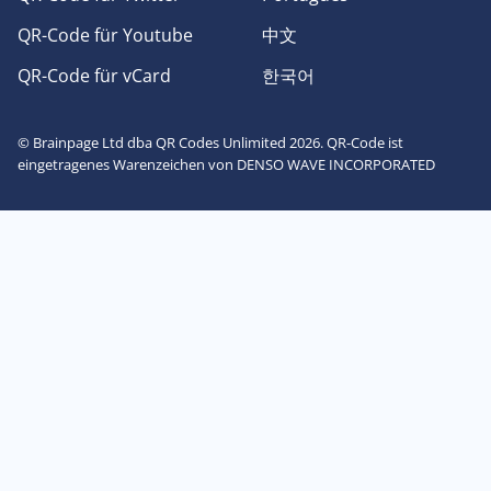
QR-Code für Youtube
中文
QR-Code für vCard
한국어
© Brainpage Ltd dba QR Codes Unlimited 2026. QR-Code ist
eingetragenes Warenzeichen von DENSO WAVE INCORPORATED