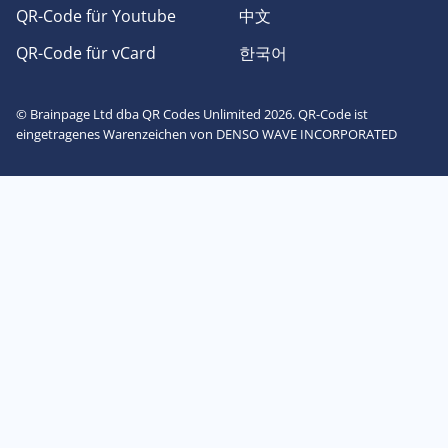
QR-Code für Youtube
中文
QR-Code für vCard
한국어
© Brainpage Ltd dba QR Codes Unlimited 2026. QR-Code ist
eingetragenes Warenzeichen von DENSO WAVE INCORPORATED