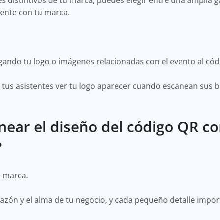
res distintivos de tu marca, puedes elegir entre una ampli
mente con tu marca.
gando tu logo o imágenes relacionadas con el evento al có
a tus asistentes ver tu logo aparecer cuando escanean sus 
ear el diseño del código QR c
?
e marca.
azón y el alma de tu negocio, y cada pequeño detalle impor