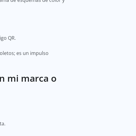
a gama de esquemas de color y
digo QR.
boletos; es un impulso
on mi marca o
ta.