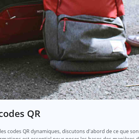
 codes QR
des codes QR dynamiques, discutons d'abord de ce que sont
ormations est essentiel pour poser les bases des manières 