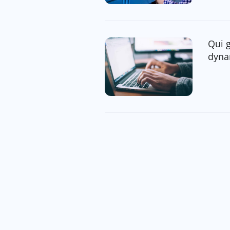
Qui 
dyna