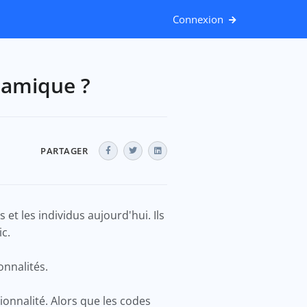
Connexion
namique ?
PARTAGER
 et les individus aujourd'hui. Ils
ic.
onnalités.
onnalité. Alors que les codes