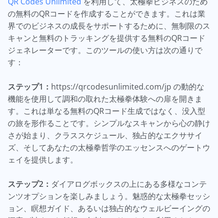
QR Codes Unlimited
を利用して、太極拳ビジネスのため
の無料のQRコードを作成することができます。これは業
界でのビジネスの成長をサポートするために、無制限のス
キャンと無料のトラッキングを提供する無料のQRコード
ジェネレーターです。このツールの使い方は次の通りで
す：
ステップ1：
https://qrcodesunlimited.com/jp の動的な
機能を使用して調和の取れた太極拳体験への扉を開きま
す。これは単なる無料のQRコード生成ではなく、没入型
の旅を形作ることです。シンプルなスキャンから心の静け
さが始まり、クラススケジュール、独占的なエクササイ
ズ、そしてあなたの太極拳哲学のエッセンスへのゲートウ
ェイを提供します。
ステップ2：
ダイアログボックスの上にある多様なコンテ
ンツオプションを楽しみましょう。魅惑的な太極拳セッシ
ョン、瞑想ガイド、あるいは独占的なウェルビーイングの