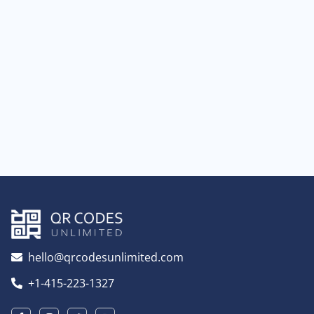
hello@qrcodesunlimited.com
+1-415-223-1327