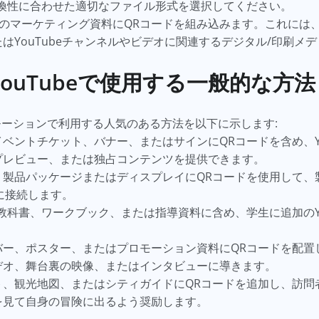
互換性に合わせた適切なファイル形式を選択してください。
ubeのマーケティング資料にQRコードを組み込みます。これに
はYouTubeチャンネルやビデオに関連するデジタル/印刷メ
ouTubeで使用する一般的な方法
モーションで利用する人気のある方法を以下に示します:
イベントチケット、バナー、またはサインにQRコードを含め、Yo
プレビュー、または独占コンテンツを提供できます。
：
製品パッケージまたはディスプレイにQRコードを使用して、
オに接続します。
教科書、ワークブック、または指導資料に含め、学生に追加のYo
ー、ポスター、またはプロモーション資料にQRコードを配置し、
デオ、舞台裏の映像、またはインタビューに導きます。
、観光地図、またはシティガイドにQRコードを追加し、訪問者を
を見て自身の冒険に出るよう奨励します。