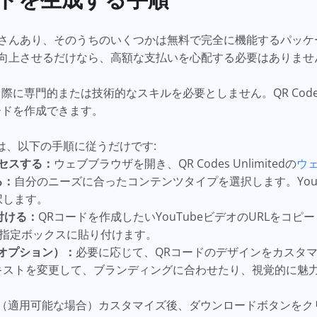
さんあり、そのうちのいくつかは無料で完全に機能するパッケ
向上させるだけなら、高額な支払いを心配する必要はありませ
に専門的または技術的なスキルを必要としません。QR Codes U
ードを作成できます。
るには、以下の手順に従うだけです:
にアクセスする：
ウェブブラウザを開き、QR Codes Unlimitedの
ウ
る：
自分のニーズに合ったコンテンツタイプを選択します。YouT
択します。
り付ける：
QRコードを作成したいYouTubeビデオのURLをコピーし
イトの指定ボックスに貼り付けます。
オプション）：
必要に応じて、QRコードのデザインをカスタ
キストを変更して、ブランディングに合わせたり、視覚的に魅力
（適用可能な場合）カスタマイズ後、ダウンロードボタンをクリッ