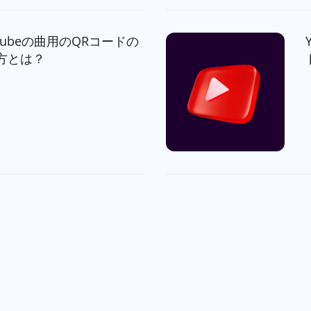
uTubeの曲用のQRコードの
方とは？