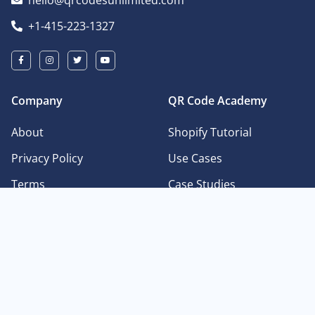
hello@qrcodesunlimited.com
+1-415-223-1327
Company
QR Code Academy
About
Shopify Tutorial
Privacy Policy
Use Cases
Terms
Case Studies
Affiliate Program
For Business
Design
Types of QR Codes
Languages
QR Code for Plain Text
English